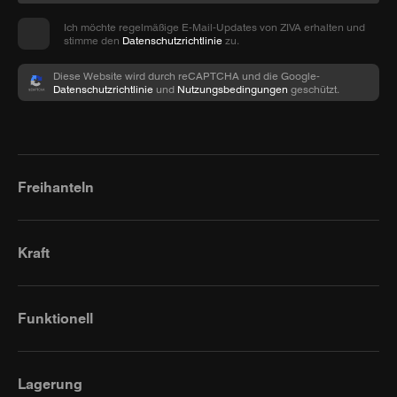
Ich möchte regelmäßige E-Mail-Updates von ZIVA erhalten und
stimme den
Datenschutzrichtlinie
zu.
Diese Website wird durch reCAPTCHA und die Google-
Datenschutzrichtlinie
und
Nutzungsbedingungen
geschützt.
Freihanteln
Kraft
Funktionell
Lagerung