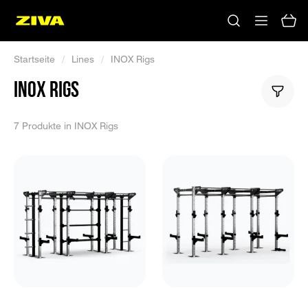
Startseite
/
Lines
/
INOX Rigs
INOX RIGS
7 Produkte in INOX Rigs
Keine Ergebnisse
Bitte versuchen Sie es mit anderen Schlüsselwörtern