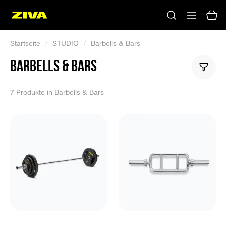
Startseite
/
STUDIO
/
Barbells & Bars
BARBELLS & BARS
7 Produkte in Barbells & Bars
Keine Ergebnisse
Bitte versuchen Sie es mit anderen Schlüsselwörtern