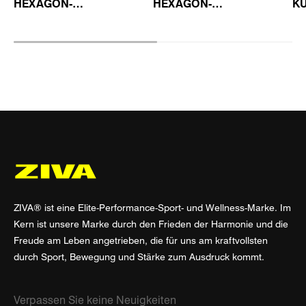
HEXAGON-
HEXAGON-
K
KURZHANTELSTÄNDER
KURZHANTELSTÄNDER
2.
ZIVA® ist eine Elite-Performance-Sport- und Wellness-Marke. Im
Kern ist unsere Marke durch den Frieden der Harmonie und die
Freude am Leben angetrieben, die für uns am kraftvollsten
durch Sport, Bewegung und Stärke zum Ausdruck kommt.
Verpassen Sie keine Neuigkeiten