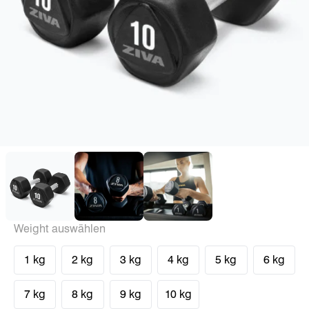
Weight auswählen
1 kg
2 kg
3 kg
4 kg
5 kg
6 kg
7 kg
8 kg
9 kg
10 kg