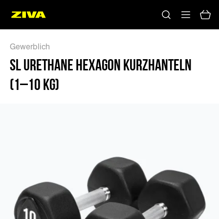
Gewerblich
SL URETHANE HEXAGON KURZHANTELN
(1–10 KG)
Keine Ergebnisse
Bitte versuchen Sie es mit anderen Schlüsselwörtern