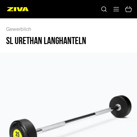
Gewerblich
SL URETHAN LANGHANTELN
Keine Ergebnisse
Bitte versuchen Sie es mit anderen Schlüsselwörtern