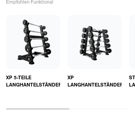
Empfohlen Funktional
XP 5-TEILE
XP
ST
LANGHANTELSTÄNDER
LANGHANTELSTÄNDER
L