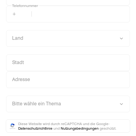
Telefonnummer
Telefonnummer
+
Land
Land
Stadt
Stadt
Adresse
Adresse
Bitte wähle ein Thema
Bitte wähle ein Thema
Diese Website wird durch reCAPTCHA und die Google-
Datenschutzrichtlinie
und
Nutzungsbedingungen
geschützt.