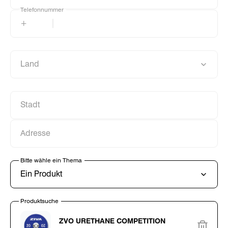
Telefonnummer
Telefonnummer
+
Land
Land
Stadt
Stadt
Adresse
Adresse
Bitte wähle ein Thema
Bitte wähle ein Thema
Ein Produkt
Produktsuche
Produktsuche
ZVO URETHANE COMPETITION