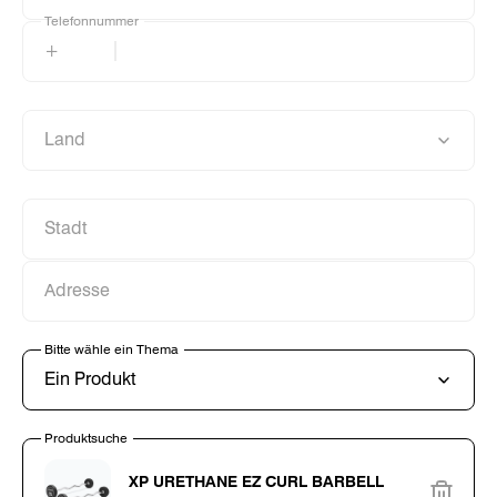
Telefonnummer
Telefonnummer
+
Land
Land
Stadt
Stadt
Adresse
Adresse
Bitte wähle ein Thema
Bitte wähle ein Thema
Ein Produkt
Produktsuche
Produktsuche
XP URETHANE EZ CURL BARBELL